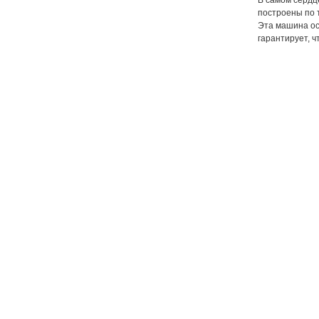
В самом сердц
построены по 
Эта машина ос
гарантирует, ч