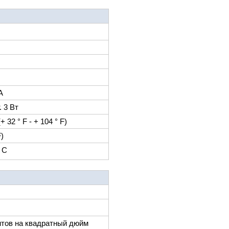
А
. 3 Вт
(+ 32 ° F - + 104 ° F)
F)
° C
унтов на квадратный дюйм