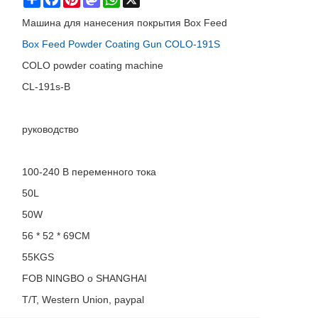
Share
Facebook
Pinterest
Mastodon
WhatsApp
X
Машина для нанесения покрытия Box Feed
Box Feed Powder Coating Gun COLO-191S
COLO powder coating machine
CL-191s-B
руководство
100-240 В переменного тока
50L
50W
56 * 52 * 69CM
55KGS
FOB NINGBO o SHANGHAI
T/T, Western Union, paypal