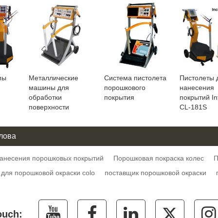
мы
Металлические
Система пистолета
Пистолеты 
машины для
порошкового
нанесения
обработки
покрытия
покрытий Int
поверхности
CL-181S
лова
анесения порошковых покрытий
Порошковая покраска колес
П
для порошковой окраски colo
поставщик порошковой окраски