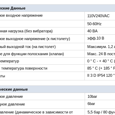
еские Данные
ое входное напряжение
110V240VAC
50-60Hz
ная нагрузка (без вибратора)
40 ВА
эфф.10 В
ое выходное напряжение (к пистолету)
ый выходной ток (на пистолет)
Максимум. 1,2 
е для функции полоскания (клапан)
Макс. 24 В пост
температур
0 ° C - + 40 ° C 
 температура поверхности
85 ° C (+ 185 ° 
II 3 D IP54 120 
аты
ческие данные
ое давление
10bar
6bar
ное давление
авление (динамическое в зависимости от
5,5 бар / 80 ф