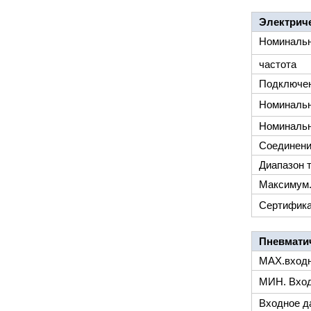
Электрич
Номинальн
частота
Подключен
Номинальн
Номинальн
Соединени
Диапазон 
Максимум.
Сертифик
Пневмати
MAX.входн
МИН. Вход
Входное д