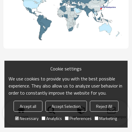
Cookie settings
We use cookies to provide you with the best possible
experience. They also allow us to analyze user behavior in
order to constantly improve the website for you.
Accept all
Accept Selection
Reject All
Главная
поиск
категория
Отправить запрос
Necessary
Analytics
Preferences
Marketing