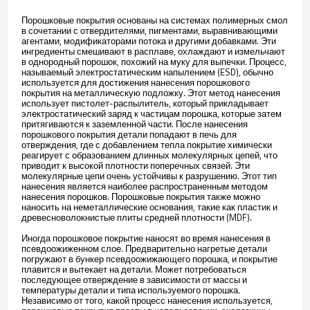
Порошковые покрытия основаны на системах полимерных смол
в сочетании с отвердителями, пигментами, выравнивающими
агентами, модификаторами потока и другими добавками. Эти
ингредиенты смешивают в расплаве, охлаждают и измельчают
в однородный порошок, похожий на муку для выпечки. Процесс,
называемый электростатическим напылением (ESD), обычно
используется для достижения нанесения порошкового
покрытия на металлическую подложку. Этот метод нанесения
использует пистолет-распылитель, который прикладывает
электростатический заряд к частицам порошка, которые затем
притягиваются к заземленной части. После нанесения
порошкового покрытия детали попадают в печь для
отверждения, где с добавлением тепла покрытие химически
реагирует с образованием длинных молекулярных цепей, что
приводит к высокой плотности поперечных связей. Эти
молекулярные цепи очень устойчивы к разрушению. Этот тип
нанесения является наиболее распространенным методом
нанесения порошков. Порошковые покрытия также можно
наносить на неметаллические основания, такие как пластик и
древесноволокнистые плиты средней плотности (MDF).
Иногда порошковое покрытие наносят во время нанесения в
псевдоожиженном слое. Предварительно нагретые детали
погружают в бункер псевдоожижающего порошка, и покрытие
плавится и вытекает на детали. Может потребоваться
последующее отверждение в зависимости от массы и
температуры детали и типа используемого порошка.
Независимо от того, какой процесс нанесения используется,