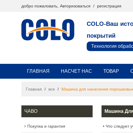
добро пожаловать,
Авторизоваться
/
регистрация
COLO-Ваш исто
покрытий
Технология обраб
ГЛАВНАЯ
НАСЧЕТ НАС
ТОВАР
Главная
/
все
/
Машина для нанесения порошковых
ЧАВО
Машина Дл
Покупка и гарантия
Что следует 