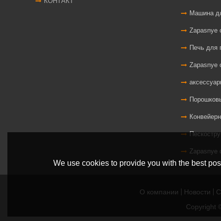
КОНТАКТ
Машина для нан
Zapasnye 
Печь для п
Zapasnye 
аксессуар
Порошковые 
Конвейерн
Пескостру
Zapasnye 
We use cookies to provide you with the best poss
О компании
Новости
С
Copyright