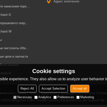
Адрес компании
есения порошковых покрытий
chasti G
орошкового покрытия
chasti W
ы
пистолеты AfterMarket
ые цепи и запчасти
йная машина
Cookie settings
chasti N
ible experience. They also allow us to analyze user behavior in
Reject All
Accept Selection
Accept all
вяжитесь с нами
ЧАВО
Заявление о конфиденциальности
Услов
Necessary
Analytics
Preferences
Marketing
 © 2026
Hangzhou Color Powder coating Equipment co.,ltd
Support By