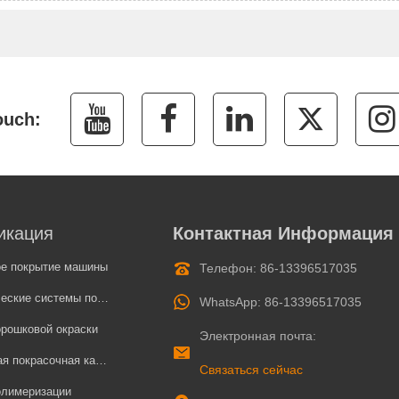
икация
Контактная Информация
ое покрытие машины
Телефон: 86-13396517035
системы порошкового покрытия
WhatsApp: 86-13396517035
рошковой окраски
Электронная почта:
 покрасочная камера
Связаться сейчас
олимеризации