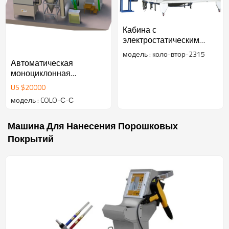
Кабина с
электростатическим
порошковым
модель : коло-втор-2315
напылением
Автоматическая
моноциклонная
распылительная камера
US $
20000
модель : COLO-С-С
Машина Для Нанесения Порошковых
Покрытий