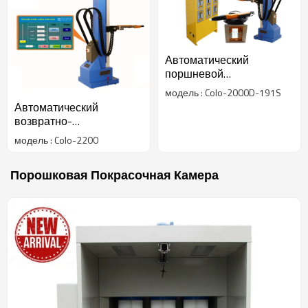
Автоматический
поршневой
опрыскиватель на
модель : Colo-2000D-191S
Филиппины
Автоматический
возвратно-
поступательный
модель : Colo-2200
механизм с помощью
скользящей
Порошковая Покрасочная Камера
направляющей