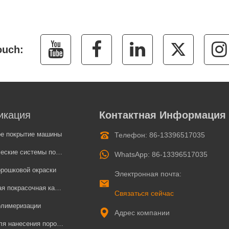
икация
Контактная Информация
ое покрытие машины
Телефон: 86-13396517035
системы порошкового покрытия
WhatsApp: 86-13396517035
рошковой окраски
Электронная почта:
 покрасочная камера
Связаться сейчас
олимеризации
Адрес компании
есения порошковых покрытий